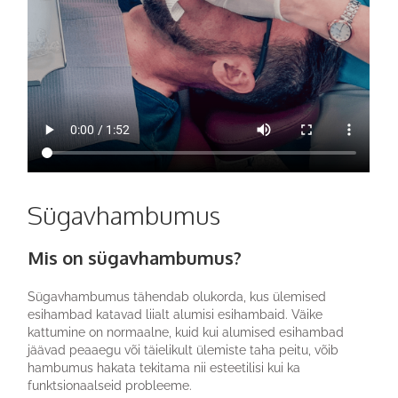
Sügavhambumus
Mis on sügavhambumus?
Sügavhambumus tähendab olukorda, kus ülemised
esihambad katavad liialt alumisi esihambaid. Väike
kattumine on normaalne, kuid kui alumised esihambad
jäävad peaaegu või täielikult ülemiste taha peitu, võib
hambumus hakata tekitama nii esteetilisi kui ka
funktsionaalseid probleeme.