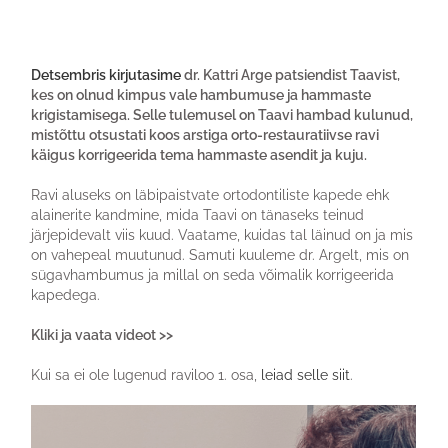
Detsembris kirjutasime
dr. Kattri Arge patsiendist Taavist,
kes on olnud kimpus vale hambumuse ja hammaste
krigistamisega. Selle tulemusel on Taavi hambad kulunud,
mistõttu otsustati koos arstiga orto-restauratiivse ravi
käigus korrigeerida tema hammaste asendit ja kuju.
Ravi aluseks on läbipaistvate ortodontiliste kapede ehk
alainerite kandmine, mida Taavi on tänaseks teinud
järjepidevalt viis kuud. Vaatame, kuidas tal läinud on ja mis
on vahepeal muutunud. Samuti kuuleme dr. Argelt, mis on
sügavhambumus ja millal on seda võimalik korrigeerida
kapedega.
Kliki ja vaata videot >>
Kui sa ei ole lugenud raviloo 1. osa,
leiad selle siit
.