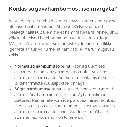
Kuidas sügavahambumust ise märgata?
Vaata peeglist hambaid kergelt kokku hammustades, kas
alumised esihambad on nähtavad või kaovad need
peaaegu täielikult ülemiste esihammaste taha. Mõnel juhul
võivad alumised hambad hammustada vastu suulage.
Märgiks võivad olla ka esihammaste kulumine, tundlikkus,
igemete ärritus või tunne, et hambad „ei mahu” mugavalt
kokku.
Normaalse hambumuse puhul
katavad ülemised
esihambad alumisi 1/3 hambakrooni ulatuses ning
alumiste esihammaste lõikeserv on kontaktis ülemiste
lõikehammaste suulaepoolse pinnaga.
Sügavhambumuse puhul
katavad ülemised hambad
alumisi lõikehambaid rohkem kui 1/3 hambakrooni
ulatuses. Raskemate vormide puhul alumised hambad
ei paista ning on tekkinud traumeeriv kontakt suulae ja
alumiste esihammaste vahel. Vaatlusel on näha, et
alumine näo kolmandik on lühenenud.