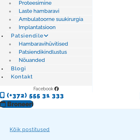
Proteesimine
Laste hambaravi
Ambulatoorne suukirurgia
Implantatsioon
Patsiendile
Hambaravihüvitised
Patsiendikindlustus
Nõuanded
Blogi
Kontakt
Facebook
(+372) 555 31 333
Broneeri
Kõik postitused