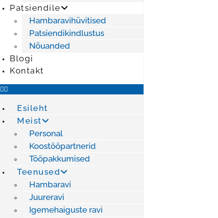
Patsiendile
Hambaravihüvitised
Patsiendikindlustus
Nõuanded
Blogi
Kontakt
Esileht
Meist
Personal
Koostööpartnerid
Tööpakkumised
Teenused
Hambaravi
Juureravi
Igemehaiguste ravi