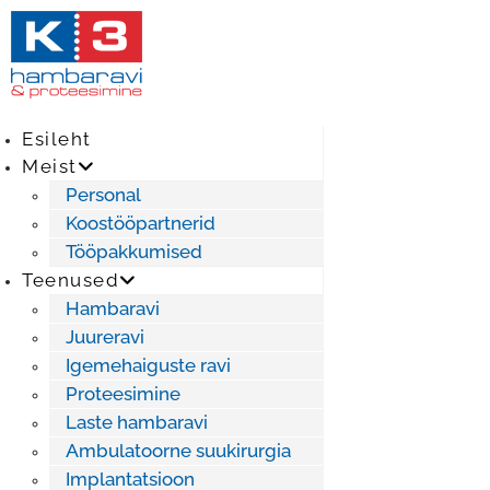
Skip
to
content
Esileht
Meist
Personal
Koostööpartnerid
Tööpakkumised
Teenused
Hambaravi
Juureravi
Igemehaiguste ravi
Proteesimine
Laste hambaravi
Ambulatoorne suukirurgia
Implantatsioon