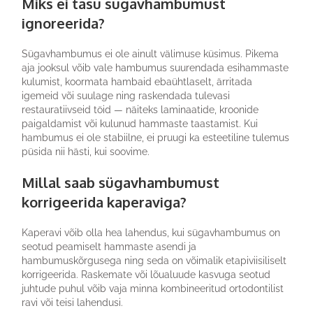
Miks ei tasu sügavhambumust
ignoreerida?
Sügavhambumus ei ole ainult välimuse küsimus. Pikema
aja jooksul võib vale hambumus suurendada esihammaste
kulumist, koormata hambaid ebaühtlaselt, ärritada
igemeid või suulage ning raskendada tulevasi
restauratiivseid töid — näiteks laminaatide, kroonide
paigaldamist või kulunud hammaste taastamist. Kui
hambumus ei ole stabiilne, ei pruugi ka esteetiline tulemus
püsida nii hästi, kui soovime.
Millal saab sügavhambumust
korrigeerida kaperaviga?
Kaperavi võib olla hea lahendus, kui sügavhambumus on
seotud peamiselt hammaste asendi ja
hambumuskõrgusega ning seda on võimalik etapiviisiliselt
korrigeerida. Raskemate või lõualuude kasvuga seotud
juhtude puhul võib vaja minna kombineeritud ortodontilist
ravi või teisi lahendusi.