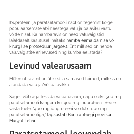
Ibuprofeeni ja paratsetamooli näol on tegemist kõige
populaarsemate abimeestega valu ja palaviku vastu
võitlemisel. Ka hambaravis on need valuvaigistid
laialdaselt kasutusel, näiteks
hamba eemaldamise või
kirurgilise protseduuri järgselt
. Ent millised on nende
valuvaigistite erinevused ning kumba eelistada?
Levinud valearusaam
Mõlemal ravimil on ühised ja sarnased toimed, milleks on
alandada valu ja/või palavikku.
Sageli võib aga tekkida valearusaam, nagu oleks 500 mg
paratsetamooli kangem kui 400 mg ibuprofeeni. See ei
vasta tõele. “400 mg ibuprofeeni võrdub 1000 mg
paratsetamooliga,”
täpsustab Benu apteegi proviisor
Margot Lehari.
Paratsetamool leevendab