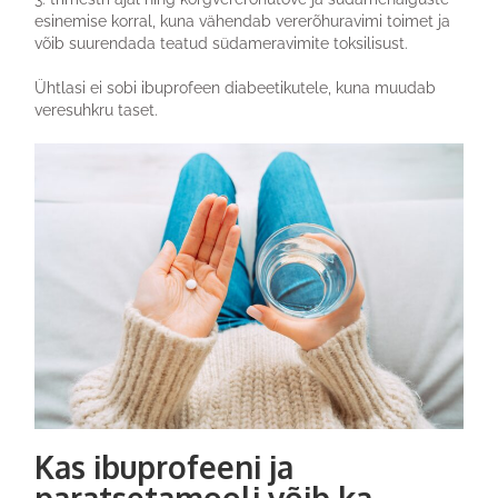
esinemise korral, kuna vähendab vererõhuravimi toimet ja
võib suurendada teatud südameravimite toksilisust.
Ühtlasi ei sobi ibuprofeen diabeetikutele, kuna muudab
veresuhkru taset.
Kas ibuprofeeni ja
paratsetamooli
võib ka