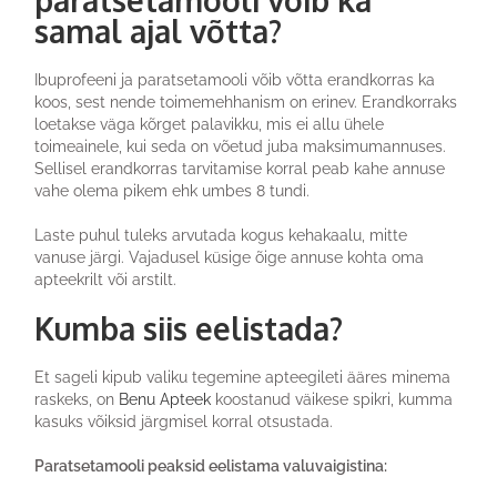
samal ajal võtta?
Ibuprofeeni ja paratsetamooli võib võtta erandkorras ka
koos, sest nende toimemehhanism on erinev. Erandkorraks
loetakse väga kõrget palavikku, mis ei allu ühele
toimeainele, kui seda on võetud juba maksimumannuses.
Sellisel erandkorras tarvitamise korral peab kahe annuse
vahe olema pikem ehk umbes 8 tundi.
Laste puhul tuleks arvutada kogus kehakaalu, mitte
vanuse järgi. Vajadusel küsige õige annuse kohta oma
apteekrilt või arstilt.
Kumba siis eelistada?
Et sageli kipub valiku tegemine apteegileti ääres minema
raskeks, on
Benu Apteek
koostanud väikese spikri, kumma
kasuks võiksid järgmisel korral otsustada.
Paratsetamooli peaksid eelistama valuvaigistina: