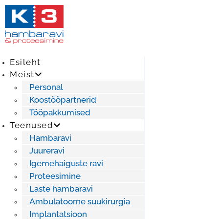
Skip
to
content
Esileht
Meist
Personal
Koostööpartnerid
Tööpakkumised
Teenused
Hambaravi
Juureravi
Igemehaiguste ravi
Proteesimine
Laste hambaravi
Ambulatoorne suukirurgia
Implantatsioon