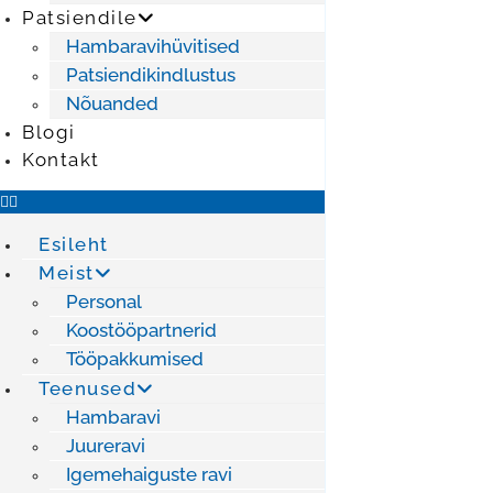
Patsiendile
Hambaravihüvitised
Patsiendikindlustus
Nõuanded
Blogi
Kontakt
Esileht
Meist
Personal
Koostööpartnerid
Tööpakkumised
Teenused
Hambaravi
Juureravi
Igemehaiguste ravi