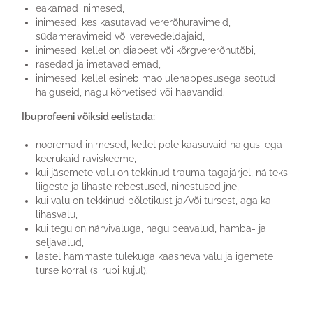
eakamad inimesed,
inimesed, kes kasutavad vererõhuravimeid,
südameravimeid või verevedeldajaid,
inimesed, kellel on diabeet või kõrgvererõhutõbi,
rasedad ja imetavad emad,
inimesed, kellel esineb mao ülehappesusega seotud
haiguseid, nagu kõrvetised või haavandid.
Ibuprofeeni võiksid eelistada:
nooremad inimesed, kellel pole kaasuvaid haigusi ega
keerukaid raviskeeme,
kui jäsemete valu on tekkinud trauma tagajärjel, näiteks
liigeste ja lihaste rebestused, nihestused jne,
kui valu on tekkinud põletikust ja/või tursest, aga ka
lihasvalu,
kui tegu on närvivaluga, nagu peavalud, hamba- ja
seljavalud,
lastel hammaste tulekuga kaasneva valu ja igemete
turse korral (siirupi kujul).