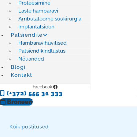
Proteesimine
Laste hambaravi
Ambulatoorne suukirurgia
Implantatsioon
Patsiendile
Hambaravihüvitised
Patsiendikindlustus
Nõuanded
Blogi
Kontakt
Facebook
(+372) 555 31 333
Broneeri
Kõik postitused