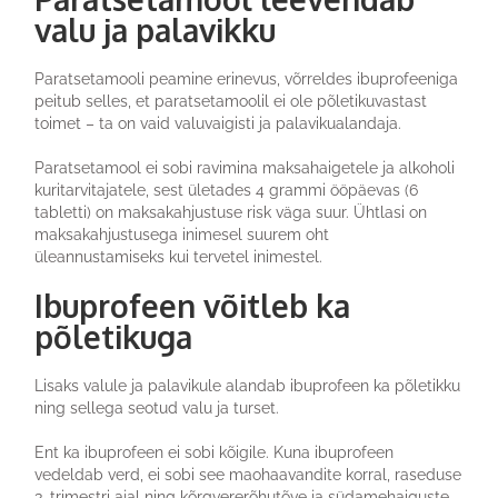
valu ja palavikku
Paratsetamooli peamine erinevus, võrreldes ibuprofeeniga
peitub selles, et paratsetamoolil ei ole põletikuvastast
toimet – ta on vaid valuvaigisti ja palavikualandaja.
Paratsetamool ei sobi ravimina maksahaigetele ja alkoholi
kuritarvitajatele, sest ületades 4 grammi ööpäevas (6
tabletti) on maksakahjustuse risk väga suur. Ühtlasi on
maksakahjustusega inimesel suurem oht
üleannustamiseks kui tervetel inimestel.
Ibuprofeen võitleb ka
põletikuga
Lisaks valule ja palavikule alandab ibuprofeen ka põletikku
ning sellega seotud valu ja turset.
Ent ka ibuprofeen ei sobi kõigile. Kuna ibuprofeen
vedeldab verd, ei sobi see maohaavandite korral, raseduse
3. trimestri ajal ning kõrgvererõhutõve ja südamehaiguste